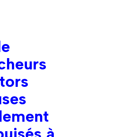
le
rcheurs
tors
uses
ulement
puisés à