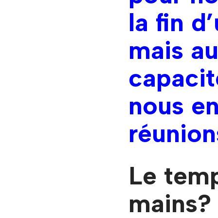
la fin d
mais au
capacit
nous e
réunion
Le temp
mains? 