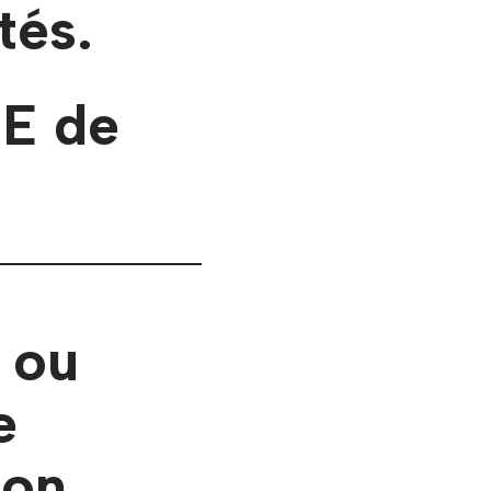
tés.
E de
l ou
e
ion