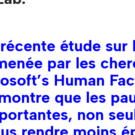
 récente étude sur 
 menée par les che
osoft’s Human Fac
montre que les pa
portantes, non se
us rendre moins é