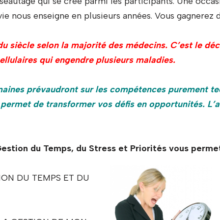
éseautage qui se crée parmi les participants. Une occa
vie nous enseigne en plusieurs années. Vous gagnerez 
du siècle selon la majorité des médecins. C’est le dé
lulaires qui engendre plusieurs maladies.
ines prévaudront sur les compétences purement te
 permet de transformer vos défis en opportunités. L’a
n Gestion du Temps, du Stress et Priorités v
TION DU TEMPS ET DU