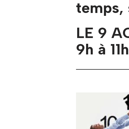
temps, 
LE 9 A
9h à 11