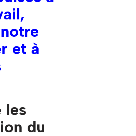
ail,
 notre
r et à
s
 les
ion du