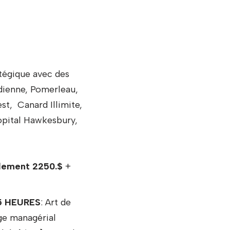
tégique avec des
adienne, Pomerleau,
st, Canard Illimite,
ôpital Hawkesbury,
lement 2250.$
+
5 HEURES
: Art de
ge managérial