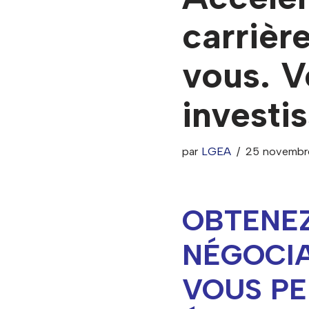
carriè
vous. V
investi
par
LGEA
25 novembr
OBTENEZ
NÉGOCIA
VOUS PE