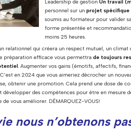
Leadership de gestion
Un travail (
personnel sur un
projet spécifique
soumis au formateur pour valider sa 
forme présentée et recommandatio
moins 25 heures.
un relationnel qui créera un respect mutuel, un climat 
ne préparation efficace vous permettra
de toujours re
tentiel
. Augmenter vos gains (émotifs, affectifs, fina
 C’est en 2024 que vous aimeriez décrocher un nouve
rise, obtenir une promotion. Cela prend une dose de cou
it développer des compétences pour être en mesure de 
re de vous améliorer. DÉMARQUEZ-VOUS!
vie nous n’obtenons pa