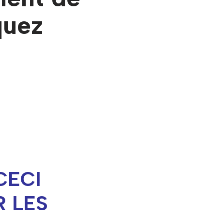
quez
CECI
 LES