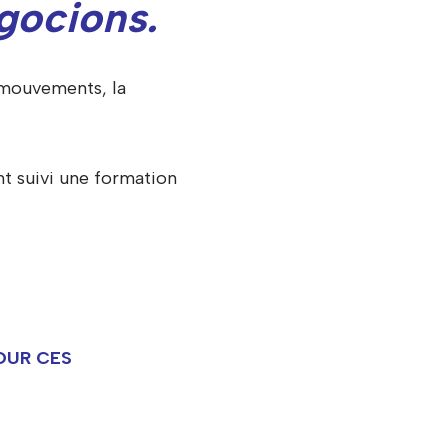
gocions.
 mouvements, la
nt suivi une formation
OUR CES