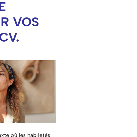
E
R VOS
CV.
exte où les habiletés