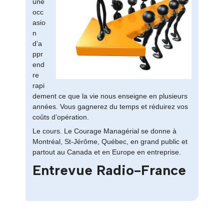
une
occ
asio
n
d’a
ppr
end
re
rapi
dement ce que la vie nous enseigne en plusieurs
années. Vous gagnerez du temps et réduirez vos
coûts d’opération.
Le cours. Le Courage Managérial se donne à
Montréal, St-Jérôme, Québec, en grand public et
partout au Canada et en Europe en entreprise.
Entrevue Radio-France