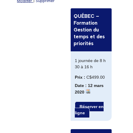
Modifier
|
Supprimer
QUÉBEC –
Formation
Gestion du
temps et des
priorités
1 journée de 8 h
30 à 16 h
Prix :
C$499.00
Date : 12 mars
2020
Réserver en
ligne