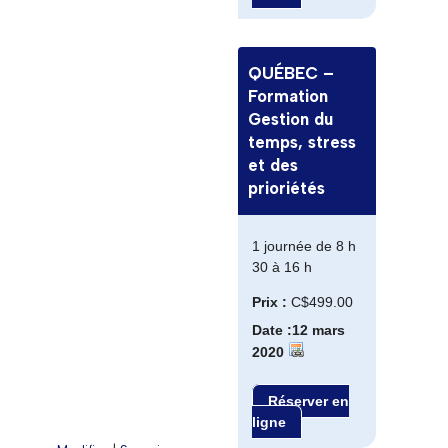
QUÉBEC –
Formation
Gestion du
temps, stress
et des
prioriétés
1 journée de 8 h
30 à 16 h
Prix :
C$499.00
Date :12 mars
2020
Réserver en
ligne