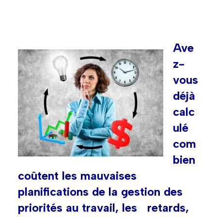
Ave
z-
vous
déjà
calc
ulé
com
bien
coûtent les mauvaises
planifications de la gestion des
priorités au travail, les retards,