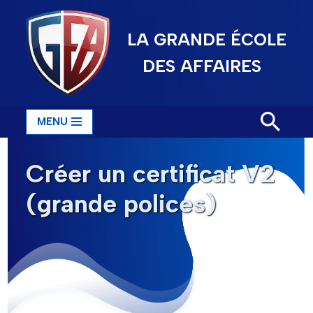
LA GRANDE ÉCOLE
Aller
au
DES AFFAIRES
contenu
MENU
Créer un certificat V2
(grande polices)