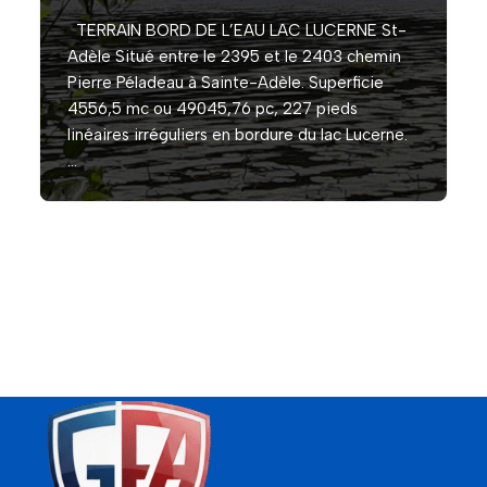
TERRAIN BORD DE L’EAU LAC LUCERNE St-
Adèle Situé entre le 2395 et le 2403 chemin
Pierre Péladeau à Sainte-Adèle. Superficie
4556,5 mc ou 49045,76 pc, 227 pieds
linéaires irréguliers en bordure du lac Lucerne.
…